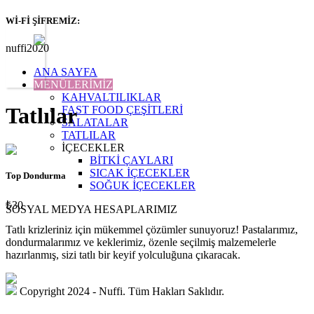
Wİ-Fİ ŞİFREMİZ:
nuffi2020
ANA SAYFA
MENÜLERİMİZ
KAHVALTILIKLAR
Tatlılar
FAST FOOD ÇEŞİTLERİ
SALATALAR
TATLILAR
İÇECEKLER
BİTKİ ÇAYLARI
SICAK İÇECEKLER
Top Dondurma
SOĞUK İÇECEKLER
₺30
SOSYAL MEDYA HESAPLARIMIZ
Tatlı krizleriniz için mükemmel çözümler sunuyoruz! Pastalarımız,
dondurmalarımız ve keklerimiz, özenle seçilmiş malzemelerle
hazırlanmış, sizi tatlı bir keyif yolculuğuna çıkaracak.
Copyright 2024 - Nuffi. Tüm Hakları Saklıdır.