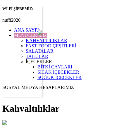
Wİ-Fİ ŞİFREMİZ:
nuffi2020
ANA SAYFA
MENÜLERİMİZ
KAHVALTILIKLAR
FAST FOOD ÇEŞİTLERİ
SALATALAR
TATLILAR
İÇECEKLER
BİTKİ ÇAYLARI
SICAK İÇECEKLER
SOĞUK İÇECEKLER
SOSYAL MEDYA HESAPLARIMIZ
Kahvaltılıklar