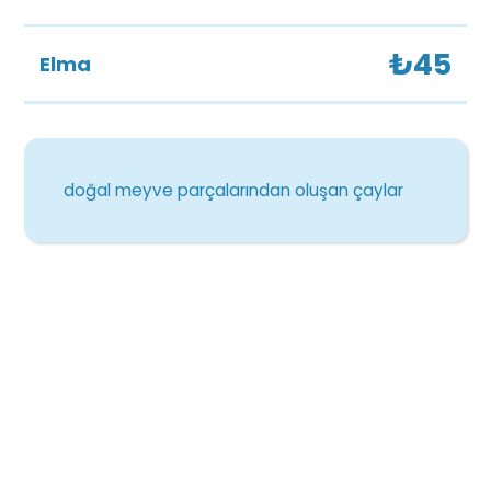
₺45
Elma
doğal meyve parçalarından oluşan çaylar